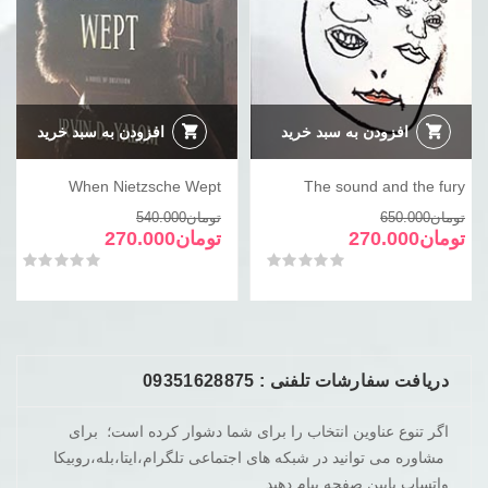
افزودن به سبد خرید
افزودن به سبد خرید
When Nietzsche Wept
The sound and the fury
قیمت
قیمت
قیمت
قیمت
تومان
650.000
تومان
540.000
فعلی
اصلی
فعلی
اصلی
تومان
270.000
تومان
270.000
تومان650.000
تومان270.000
تومان540.000
تومان270.000
امتیاز
0
از 5
امتیاز
0
از 5
بود.
است.
بود.
است.
دریافت سفارشات تلفنی : 09351628875
اگر تنوع عناوین انتخاب را برای شما دشوار کرده است؛ برای
مشاوره می توانید در شبکه های اجتماعی تلگرام،ایتا،بله،روبیکا
واتساپ پایین صفحه پیام دهید