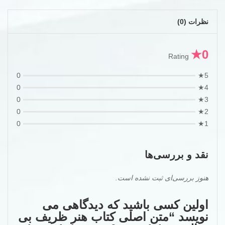
f**ck
عدد
نظرات (0)
0★
Rating
0
5★
0
4★
0
3★
0
2★
0
1★
نقد و بررسی‌ها
هنوز بررسی‌ای ثبت نشده است.
اولین کسی باشید که دیدگاهی می
نویسد “متن اصلی کتاب هنر ظریف بی