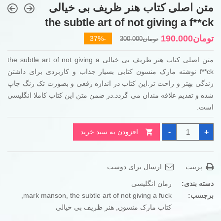
متن اصلی کتاب هنر ظریف بی خیالی
the subtle art of not giving a f**ck
قیمت
قیمت
تومان
190.000
-37%
تومان
300.000
فعلی
اصلی
متن اصلی کتاب هنر ظریف بی خیالی the subtle art of not giving a
تومان300.000
تومان190.000
f**ck نوشته مارک منسون کتابی بسیار جذاب و کاربردی برای داشتن
بود.
است.
زندگی بهتر و راحت تر.این کتاب در اندازه رقعی و بصورت تک رنگ چاپ
شده و تقدیم علاقه مندان می گردد.در ضمن متن این کتاب کاملا انگلیسی
است.
متن
-
+
افزودن به سبد خرید
اصلی
کتاب
هنر
ظریف
بی
پرینت
ارسال برای دوست
خیالی
the
subtle
دسته بندی:
رمان انگلیسی
art
of
برچسب:
the subtle art of not giving a fuck
,
mark manson
,
not
کتاب مارک منسون
,
هنر ظریف بی خیالی
giving
a