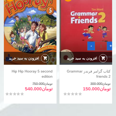
کتاب
-
+
گرامر
فرندز
Grammar
friends
افزودن به سبد خرید
افزودن به سبد خرید
2
عدد
کتاب گرامر فرندز Grammar
Hip Hip Hooray 5 second
edition
friends 2
قیمت
قیمت
قیمت
قیمت
تومان
300.000
تومان
750.000
فعلی
اصلی
فعلی
اصلی
تومان
150.000
تومان
540.000
تومان300.000
تومان150.000
تومان750.000
تومان540.000
امتیاز
0
از 5
امتیاز
0
از 5
بود.
است.
بود.
است.