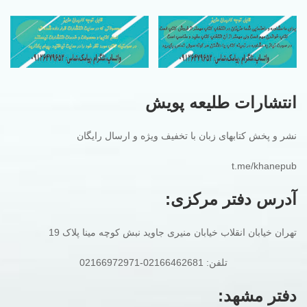
انتشارات طلیعه پویش
نشر و پخش کتابهای زبان با تخفیف ویژه و ارسال رایگان
t.me/khanepub
آدرس دفتر مرکزی:
تهران خیابان انقلاب خیابان منیری جاوید نبش کوچه مینا پلاک 19
تلفن: 02166462681-02166972971
دفتر مشهد: