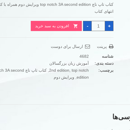
کتاب تاپ ناچ top notch 3A second edition ویرایش دوم
تومان450.000
تومان350.000
انتهای کتاب
بود.
است.
کتاب
-
+
افزودن به سبد خرید
تاپ
ناچ
top
notch
3A
پرینت
ارسال برای دوست
second
edition
عدد
شناسه
4682
دسته بندی:
آموزش زبان بزرگسالان
برچسب:
top notch
,
2nd edition
,
کتاب تاپ ناچ A second
edition
,
ویرایش دوم
سی‌ها