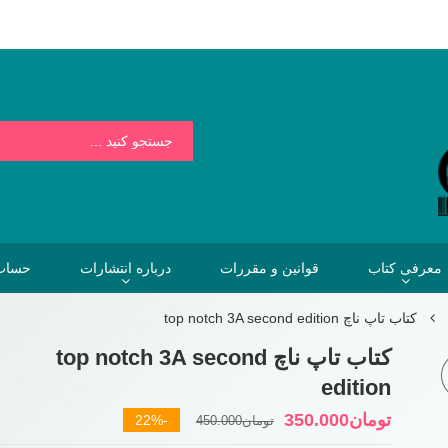
بسیار کمتر از هزینه هایی است که فردا برای نخریدن کتاب خواهیم پرداخت.
معرفی کتاب
قوانین و مقررات
درباره انتشارات
حساب 
کتاب تاپ ناچ top notch 3A second edition
کتاب تاپ ناچ top notch 3A second
edition
قیمت
قیمت
تومان
350.000
-22%
تومان
450.000
فعلی
اصلی