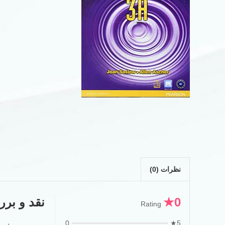
نظرات (0)
0★
نقد و برر
Rating
0
5★