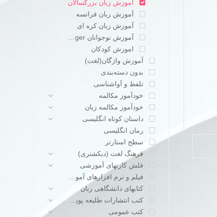
آموزش زبان بزرگسالان
آموزش زبان فرانسه
آموزش زبان کره ای
آموزش نوجوانان teenager
اموزش کودکان
آموزش واژگان(لغت)
بدون دسته‌بندی
تلفظ و آواشناسی
خودآموز مکالمه
خودآموز مکالمه زبان
داستان کوتاه انگلیسی
رمان انگلیسی
سطح استارتر
فرهنگ لغت (دیکشنری)
فلش کارتهای آموزشی
فیلم و نرم افزارهای آموزشی
کتابهای دانشگاهی زبان
کتب انتشارات طلیعه پویش
کتب عمومی