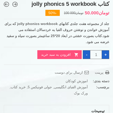
کتاب jolly phonics 5 workbook
قیمت
قیمت
تومان
50.000
-50%
تومان
100.000
فعلی
اصلی
جلد از مجموعه هفت جلدی کتابهای jolly phonics workbook که برای
تومان50.000
تومان100.000
آموزش خواندن و نوشتن حروف الفبا به خردسالان استفاده می
بود.
است.
شود.کتاب بصورت خشتی در ابعاد 20*25 سانتیمتر بصورت سیاه و سفید
عرضه می شود.
کتاب
-
+
افزودن به سبد خرید
jolly
phonics
5
workbook
عدد
پرینت
ارسال برای دوست
دسته بندی:
اموزش کودکان
برچسب:
آموزش الفبای انگلیسی
,
جولی فونیکس 5
,
خرید کتاب
,
ورک بوک
توضیحات