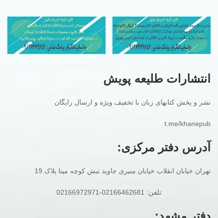
انتشارات طلیعه پویش
نشر و پخش کتابهای زبان با تخفیف ویژه و ارسال رایگان
t.me/khanepub
آدرس دفتر مرکزی:
تهران خیابان انقلاب خیابان منیری جاوید نبش کوچه مینا پلاک 19
تلفن: 02166462681-02166972971
دفتر مشهد: